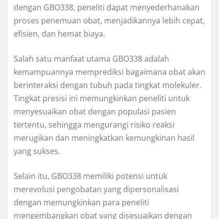
dengan GBO338, peneliti dapat menyederhanakan
proses penemuan obat, menjadikannya lebih cepat,
efisien, dan hemat biaya.
Salah satu manfaat utama GBO338 adalah
kemampuannya memprediksi bagaimana obat akan
berinteraksi dengan tubuh pada tingkat molekuler.
Tingkat presisi ini memungkinkan peneliti untuk
menyesuaikan obat dengan populasi pasien
tertentu, sehingga mengurangi risiko reaksi
merugikan dan meningkatkan kemungkinan hasil
yang sukses.
Selain itu, GBO338 memiliki potensi untuk
merevolusi pengobatan yang dipersonalisasi
dengan memungkinkan para peneliti
mengembangkan obat yang disesuaikan dengan