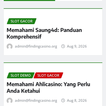
SLOT GACOR
Memahami Saung4d: Panduan
Komprehensif
admin@findingcasino.org
Aug 9, 2026
SLOT DEMO
SLOT GACOR
Memahami Ahlicasino: Yang Perlu
Anda Ketahui
admin@findingcasino.org
Aug 8, 2026