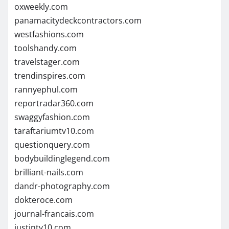
oxweekly.com
panamacitydeckcontractors.com
westfashions.com
toolshandy.com
travelstager.com
trendinspires.com
rannyephul.com
reportradar360.com
swaggyfashion.com
taraftariumtv10.com
questionquery.com
bodybuildinglegend.com
brilliant-nails.com
dandr-photography.com
dokteroce.com
journal-francais.com
justintv10.com