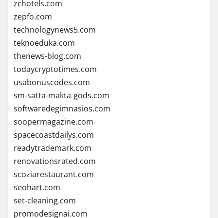
zchotels.com
zepfo.com
technologynews5.com
teknoeduka.com
thenews-blog.com
todaycryptotimes.com
usabonuscodes.com
sm-satta-makta-gods.com
softwaredegimnasios.com
soopermagazine.com
spacecoastdailys.com
readytrademark.com
renovationsrated.com
scoziarestaurant.com
seohart.com
set-cleaning.com
promodesignai.com