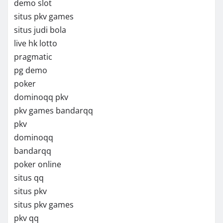
demo slot
situs pkv games
situs judi bola
live hk lotto
pragmatic
pg demo
poker
dominoqq pkv
pkv games bandarqq
pkv
dominoqq
bandarqq
poker online
situs qq
situs pkv
situs pkv games
pkv qq