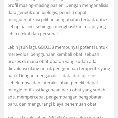
profil masing-masing pasien. Dengan menganalisis
data genetik dan biologis, peneliti dapat
mengidentifikasi pilihan pengobatan terbaik untuk
setiap pasien, sehingga menghasilkan terapi yang
lebih efektif dan personal.
Lebih jauh lagi, GBO338 mempunyai potensi untuk
merevolusi penggunaan kembali obat, sebuah
proses di mana obat-obatan yang sudah ada
dievaluasi ulang untuk penggunaan terapeutik yang
baru. Dengan menganalisis data dari uji klinis
sebelumnya dan interaksi obat, peneliti dapat
mengidentifikasi kegunaan baru obat yang sudah
ada, mempercepat pengembangan pengobatan
baru, dan mengurangi biaya penemuan obat.
Secara keseluruhan, GBO338 merevolusi industri