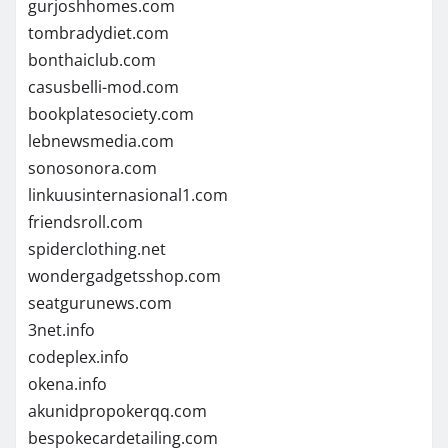
gurjoshhomes.com
tombradydiet.com
bonthaiclub.com
casusbelli-mod.com
bookplatesociety.com
lebnewsmedia.com
sonosonora.com
linkuusinternasional1.com
friendsroll.com
spiderclothing.net
wondergadgetsshop.com
seatgurunews.com
3net.info
codeplex.info
okena.info
akunidpropokerqq.com
bespokecardetailing.com