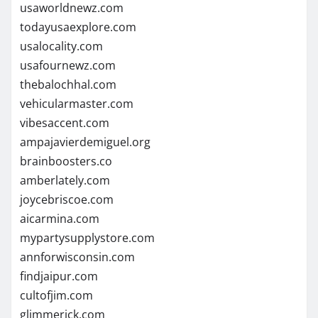
usaworldnewz.com
todayusaexplore.com
usalocality.com
usafournewz.com
thebalochhal.com
vehicularmaster.com
vibesaccent.com
ampajavierdemiguel.org
brainboosters.co
amberlately.com
joycebriscoe.com
aicarmina.com
mypartysupplystore.com
annforwisconsin.com
findjaipur.com
cultofjim.com
glimmerick.com