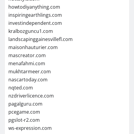
howtodiyanything.com
inspiringearthlings.com
investindependent.com
kralbozguncu1.com
landscapinggainesvillefl.com
maisonhauturier.com
mascreator.com
menafahmi.com
mukhtarmeer.com
nascartoday.com
nqted.com
nzdriverlicence.com
pagalguru.com
pcegame.com
pgslot-r2.com
ws-expression.com