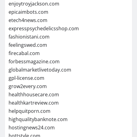
enjoytroyjackson.com
epicaimbots.com
etech4news.com
expresspsychedelicsshop.com
fashionistani.com
feelingswed.com
firecabal.com
forbessmagazine.com
globalmarketlivetoday.com
gpl-license.com
grow2every.com
healthhousecare.com
healthkartreview.com
helpquitporn.com
highqualitybanknote.com
hostingnews24.com
hottstyle.com