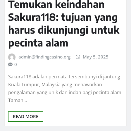
Temukan keindahan
Sakura118: tujuan yang
harus dikunjungi untuk
pecinta alam
admin@findingcasino.org
May 5, 2025
0
Sakura118 adalah permata tersembunyi di jantung
Kuala Lumpur, Malaysia yang menawarkan
pengalaman yang unik dan indah bagi pecinta alam.
Taman…
READ MORE