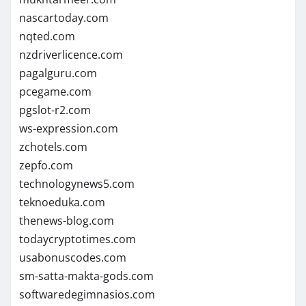
nascartoday.com
nqted.com
nzdriverlicence.com
pagalguru.com
pcegame.com
pgslot-r2.com
ws-expression.com
zchotels.com
zepfo.com
technologynews5.com
teknoeduka.com
thenews-blog.com
todaycryptotimes.com
usabonuscodes.com
sm-satta-makta-gods.com
softwaredegimnasios.com