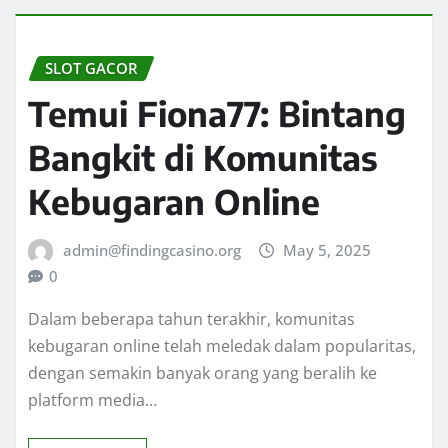
SLOT GACOR
Temui Fiona77: Bintang
Bangkit di Komunitas
Kebugaran Online
admin@findingcasino.org
May 5, 2025
0
Dalam beberapa tahun terakhir, komunitas
kebugaran online telah meledak dalam popularitas,
dengan semakin banyak orang yang beralih ke
platform media…