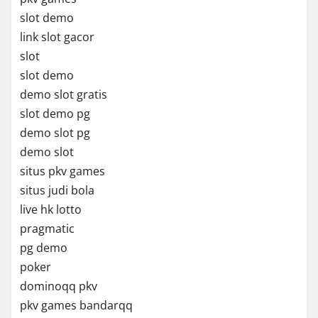
slot demo
link slot gacor
slot
slot demo
demo slot gratis
slot demo pg
demo slot pg
demo slot
situs pkv games
situs judi bola
live hk lotto
pragmatic
pg demo
poker
dominoqq pkv
pkv games bandarqq