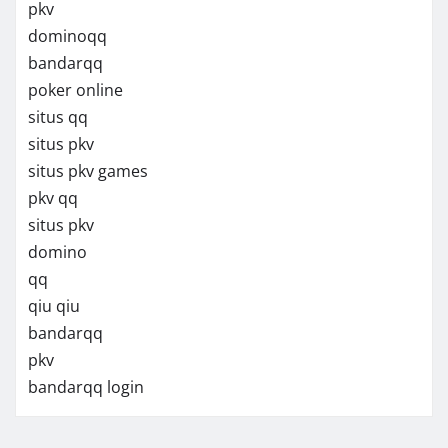
pkv
dominoqq
bandarqq
poker online
situs qq
situs pkv
situs pkv games
pkv qq
situs pkv
domino
qq
qiu qiu
bandarqq
pkv
bandarqq login