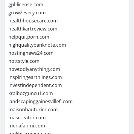
gpl-license.com
grow2every.com
healthhousecare.com
healthkartreview.com
helpquitporn.com
highqualitybanknote.com
hostingnews24.com
hottstyle.com
howtodiyanything.com
inspiringearthlings.com
investindependent.com
kralbozguncu1.com
landscapinggainesvillefl.com
maisonhauturier.com
mascreator.com
menafahmi.com
mukhtarmeer.com