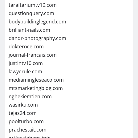
taraftariumtv10.com
questionquery.com
bodybuildinglegend.com
brilliant-nails.com
dandr-photography.com
dokteroce.com
journal-francais.com
justintv10.com
lawyerule.com
mediamingleseaco.com
mtsmarketingblog.com
nghekiemtien.com
wasirku.com
tejas24.com
poolturbo.com
prachestait.com