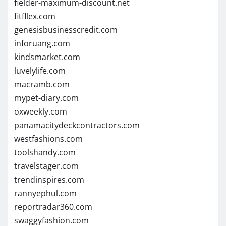
fielder-maximum-discount.net
fitfllex.com
genesisbusinesscredit.com
inforuang.com
kindsmarket.com
luvelylife.com
macramb.com
mypet-diary.com
oxweekly.com
panamacitydeckcontractors.com
westfashions.com
toolshandy.com
travelstager.com
trendinspires.com
rannyephul.com
reportradar360.com
swaggyfashion.com