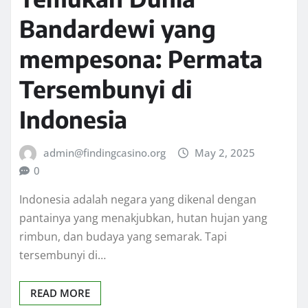
Bandardewi yang
mempesona: Permata
Tersembunyi di
Indonesia
admin@findingcasino.org
May 2, 2025
0
Indonesia adalah negara yang dikenal dengan
pantainya yang menakjubkan, hutan hujan yang
rimbun, dan budaya yang semarak. Tapi
tersembunyi di…
READ MORE