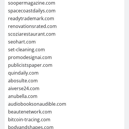
soopermagazine.com
spacecoastdailys.com
readytrademark.com
renovationsrated.com
scoziarestaurant.com
seohart.com
set-cleaning.com
promodesignai.com
publicistspaper.com
quindaily.com
abosulte.com
aiverse24.com
anubella.com
audiobooksonaudible.com
beautenetwork.com
bitcoin-tracing.com
bodyandshapes.com