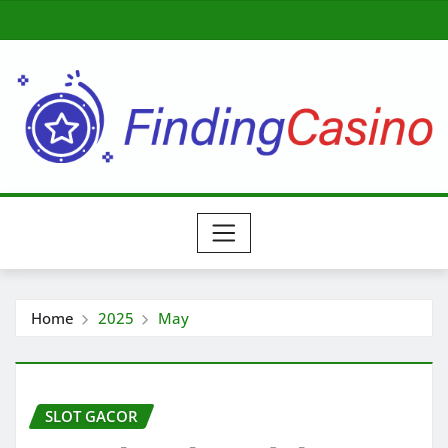
Skip
to
content
Home
2025
May
SLOT GACOR