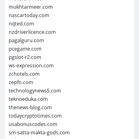
mukhtarmeer.com
nascartoday.com
nqted.com
nzdriverlicence.com
pagalguru.com
pcegame.com
pgslot-r2.com
ws-expression.com
zchotels.com
zepfo.com
technologynews5.com
teknoeduka.com
thenews-blog.com
todaycryptotimes.com
usabonuscodes.com
sm-satta-makta-gods.com