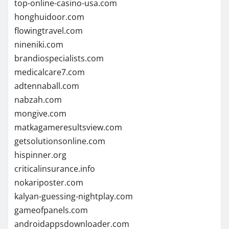
top-online-casino-usa.com
honghuidoor.com
flowingtravel.com
nineniki.com
brandiospecialists.com
medicalcare7.com
adtennaball.com
nabzah.com
mongive.com
matkagameresultsview.com
getsolutionsonline.com
hispinner.org
criticalinsurance.info
nokariposter.com
kalyan-guessing-nightplay.com
gameofpanels.com
androidappsdownloader.com