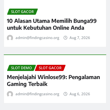
SLOT GACOR
10 Alasan Utama Memilih Bunga99
untuk Kebutuhan Online Anda
admin@findingcasino.org
Aug 7, 2026
SLOT DEMO
SLOT GACOR
Menjelajahi Winlose99: Pengalaman
Gaming Terbaik
admin@findingcasino.org
Aug 6, 2026