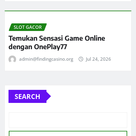
SLOT GACOR
Temukan Sensasi Game Online
dengan OnePlay77
admin@findingcasino.org
Jul 24, 2026
SEARCH