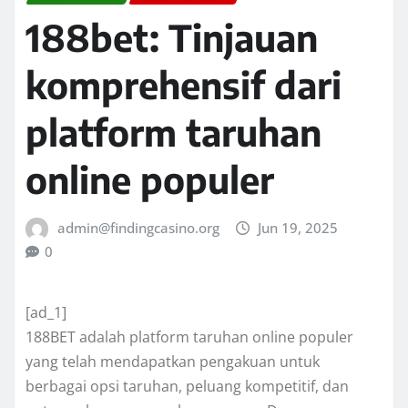
188bet: Tinjauan
komprehensif dari
platform taruhan
online populer
admin@findingcasino.org
Jun 19, 2025
0
[ad_1]
188BET adalah platform taruhan online populer
yang telah mendapatkan pengakuan untuk
berbagai opsi taruhan, peluang kompetitif, dan